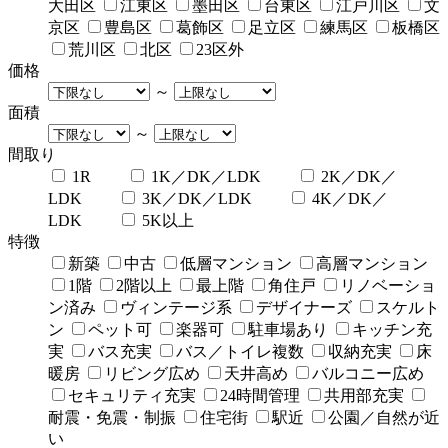
大田区
江東区
墨田区
台東区
江戸川区
文
京区
豊島区
葛飾区
足立区
練馬区
板橋区
荒川区
北区
23区外
価格
～
面積
～
間取り
1R
1K／DK／LDK
2K／DK／
LDK
3K／DK／LDK
4K／DK／
LDK
5K以上
特徴
新築
中古
低層マンション
高層マンション
1階
2階以上
最上階
角住戸
リノベーショ
ン済み
ヴィンテージ系
デザイナーズ
スケルト
ン
ペット可
楽器可
駐車場あり
キッチン充
実
バス充実
バス／トイレ複数
収納充実
床
暖房
リビング広め
天井高め
バルコニー広め
セキュリティ充実
24時間管理
共用部充実
耐震・免震・制振
住宅街
駅近
公園／自然が近
い