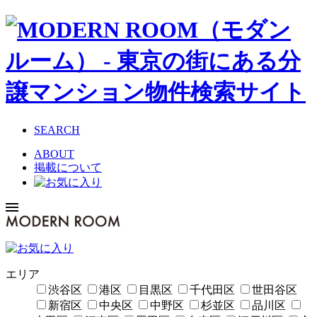
SEARCH
ABOUT
掲載について
エリア
渋谷区
港区
目黒区
千代田区
世田谷区
新宿区
中央区
中野区
杉並区
品川区